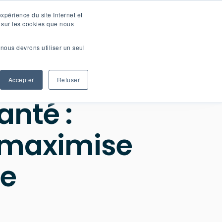
Français
Carrières
xpérience du site Internet et
s sur les cookies que nous
Contactez-nous
ources
À propos
nous devrons utiliser un seul
Accepter
Refuser
anté :
 maximise
ue